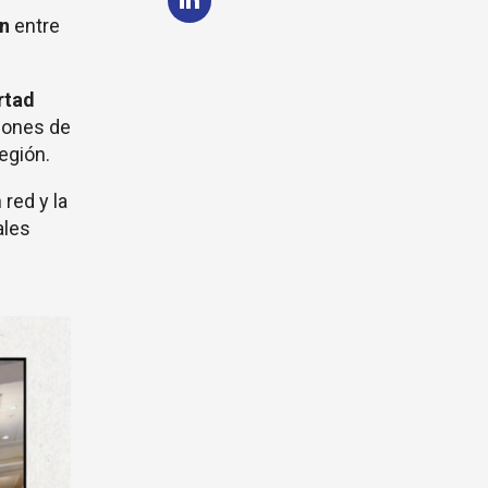
n
entre
rtad
ciones de
región.
red y la
ales
.