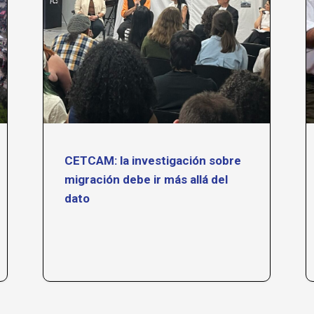
CETCAM: la investigación sobre
migración debe ir más allá del
dato