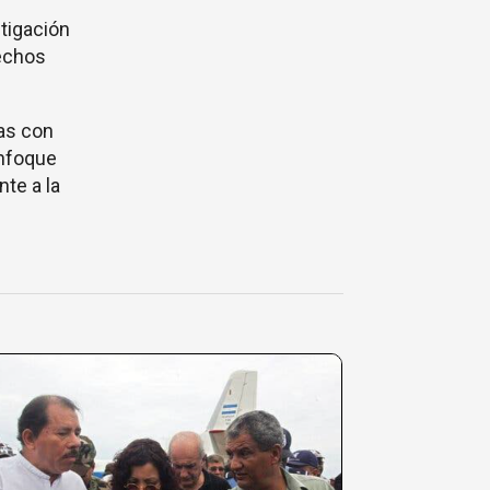
tigación
rechos
as con
enfoque
te a la