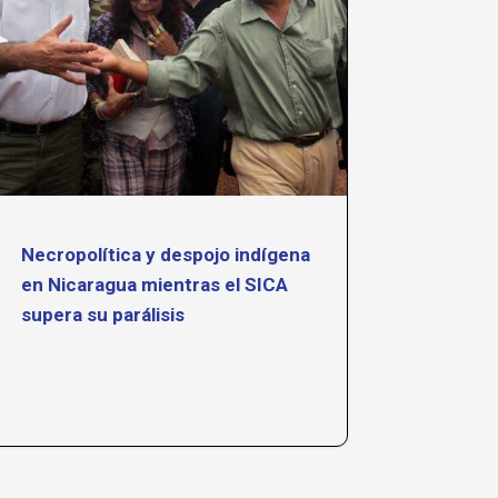
Necropolítica y despojo indígena
Tejien
en Nicaragua mientras el SICA
de CET
supera su parálisis
conoc