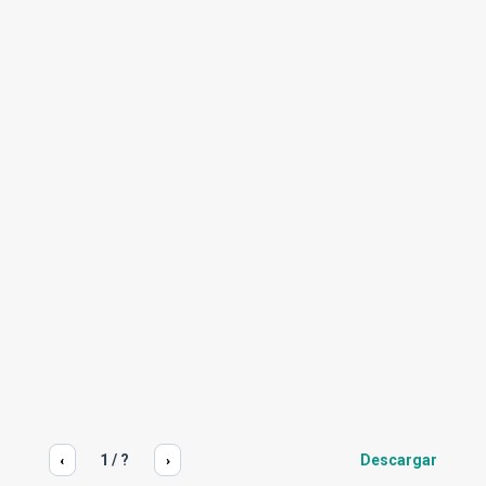
1
/
?
Descargar
‹
›