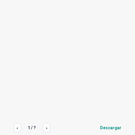
1
/
?
Descargar
‹
›