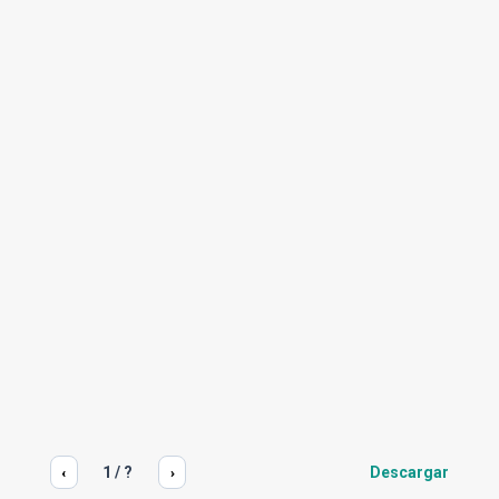
1
/
?
Descargar
‹
›