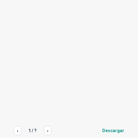
1
/
?
Descargar
‹
›