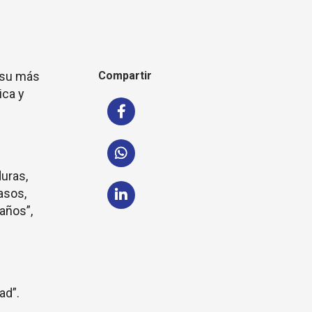
 su más
Compartir
ica y
uras,
asos,
 años”,
ad”.