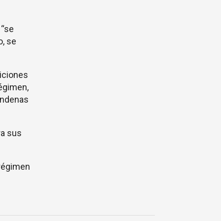
 “se
o, se
iciones
régimen,
condenas
ra sus
 régimen