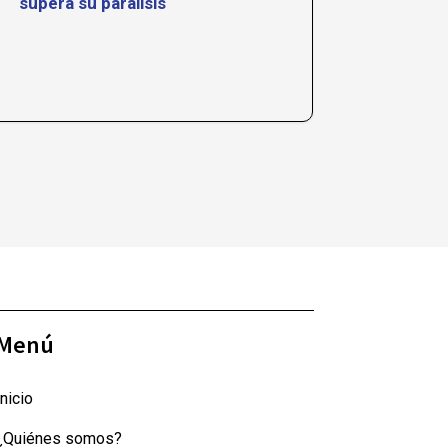
supera su parálisis
conoc
Menú
Inicio
¿Quiénes somos?