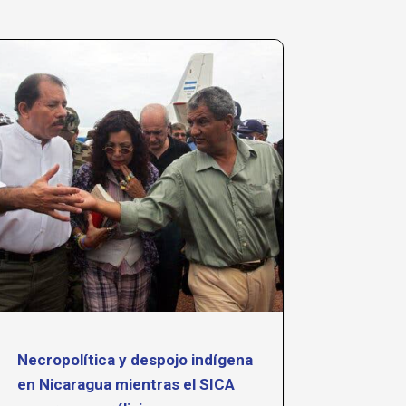
Necropolítica y despojo indígena
Tejien
en Nicaragua mientras el SICA
de CET