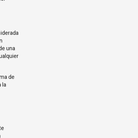
siderada
n
de una
ualquier
ema de
 la
te
a