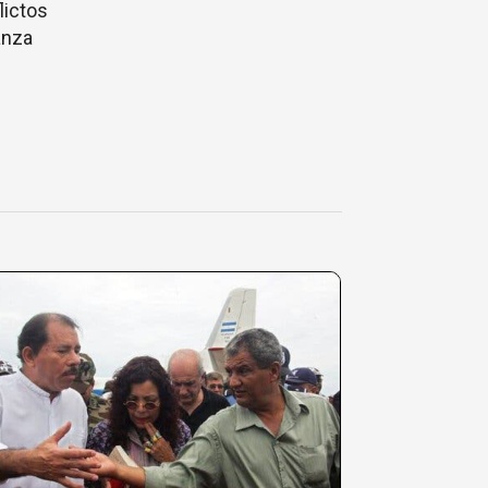
lictos
anza