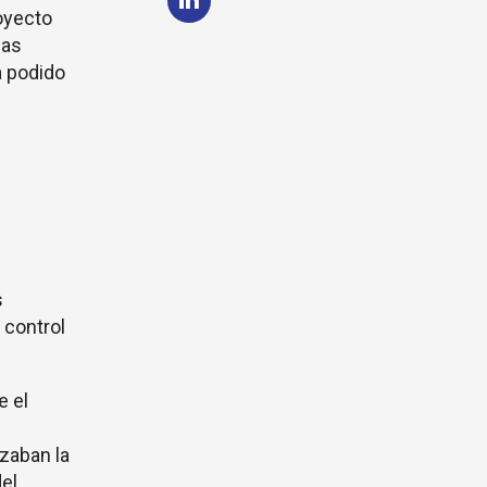
oyecto
las
a podido
s
 control
e el
zaban la
el