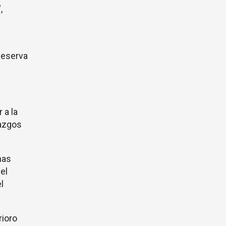
,
 Reserva
 a la
razgos
mas
el
l
rioro