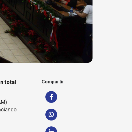
n total
Compartir
AM)
nciando