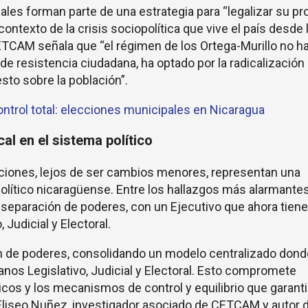
les forman parte de una estrategia para “legalizar su pr
l contexto de la crisis sociopolítica que vive el país desde 
CETCAM señala que “el régimen de los Ortega-Murillo no h
de resistencia ciudadana, ha optado por la radicalización
esto sobre la población”.
ontrol total: elecciones municipales en Nicaragua
al en el sistema político
caciones, lejos de ser cambios menores, representan una
político nicaragüense. Entre los hallazgos más alarmante
a separación de poderes, con un Ejecutivo que ahora tiene
 Judicial y Electoral.
n de poderes, consolidando un modelo centralizado dond
ganos Legislativo, Judicial y Electoral. Esto compromete
cos y los mecanismos de control y equilibrio que garanti
 Eliseo Nuñez, investigador asociado de CETCAM y autor d