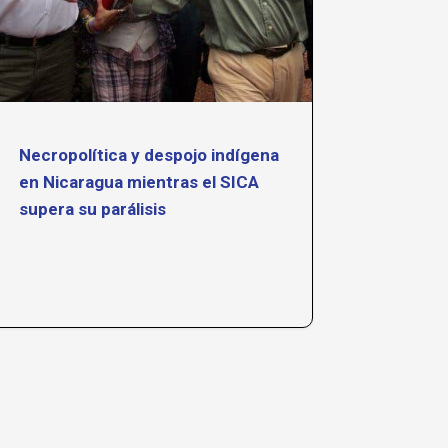
Necropolítica y despojo indígena
Tejien
en Nicaragua mientras el SICA
de CET
supera su parálisis
conoc